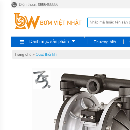
Điện thoại: 0986488886
TRANG
CHỦ
MÁY
BƠM
HÓA
CHẤT
Danh mục sản phẩm
Thương hiệu
BƠM
ĐỊNH
LƯỢNG
Trang chủ
»
Quạt thổi khí
HÓA
CHẤT
BƠM
HÓA
CHẤT
THÙNG
PHUY
QUẠT
THỔI
KHÍ
MÁY
BƠM