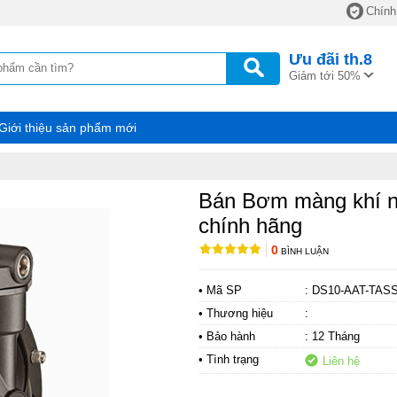
Chính
Ưu đãi
th.8
Giảm tới 50%
Giới thiệu sản phẩm mới
Bán Bơm màng khí n
chính hãng
0
BÌNH LUẬN
• Mã SP
: DS10-AAT-TAS
• Thương hiệu
:
• Bảo hành
: 12 Tháng
• Tình trạng
Liên hệ