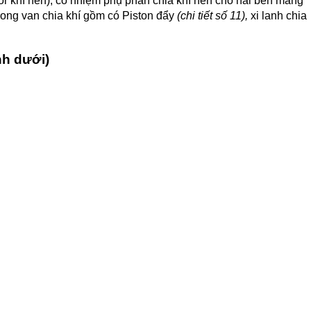
tor khí nén), có nhiệm phụ phân chia khí nén cho hai bên màng
ong van chia khí gồm có Piston đẩy
(chi tiết số 11),
xi lanh chia
nh dưới)