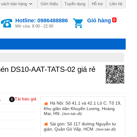
Giới thiệu
Tuyển dụng
Hỗ trợ
Liên hệ
 sách bán hàng
Hotline: 0986488886
Giỏ hàng
0
Mở cửa: 8:00 - 22:00
én DS10-AAT-TATS-02 giá rẻ
Tải báo giá
S
Hà Nội: Số 41.1 và 42.1 Lô C, Tổ 19,
Khu giãn dân Khuyến Lương, Hoàng
Mai, HN.
(Xem bản đồ)
Sài gòn: Số 117 đường Nguyễn tư
giản, Quận Gò Vấp, HCM.
(Xem bản đồ)