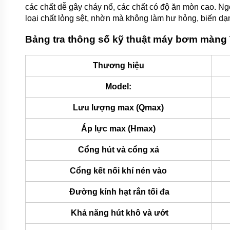
BƠM
các chất dễ gây cháy nổ, các chất có độ ăn mòn cao.
NƯỚC
loại chất lỏng sệt, nhờn mà không làm hư hỏng, biến d
MÁY
SỤC
Bảng tra thông số kỹ thuật máy bơm màng
KHÍ
PHỤ
Thương hiệu
KIỆN
BƠM
Model:
MÁY
Lưu lượng max (Qmax)
BƠM
CÔNG
NGHIỆP
Áp lực max (Hmax)
GIỚI
Cổng hút và cổng xả
THIỆU
SẢN
PHẨM
Cổng kết nối khí nén vào
MỚI
Đường kính hạt rắn tối đa
LIÊN
HỆ
Khả năng hút khô và ướt