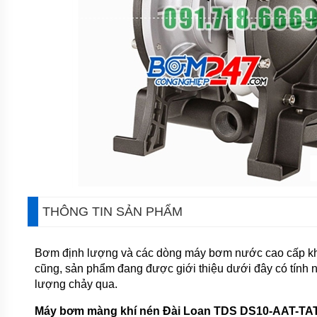
MÀNG
HÓA
CHẤT
BƠM
BÁNH
RĂNG
THỦY
LỰC
BƠM
DẦU
TRUYỀN
NHIỆT
BƠM
CHÌM
THÔNG TIN SẢN PHẨM
NƯỚC
THẢI
MÁY
Bơm định lượng và các dòng máy bơm nước cao cấp k
KHUẤY
cũng, sản phẩm đang được giới thiệu dưới đây có tính 
HÓA
CHẤT
lượng chảy qua.
MÁY
Máy bơm màng khí nén
Đài Loan TDS DS10-AAT-TA