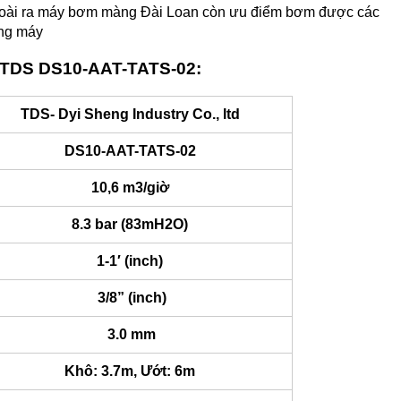
 Ngoài ra máy bơm màng Đài Loan còn ưu điểm bơm được các
ạng máy
TDS DS10-AAT-TATS-02
:
TDS- Dyi Sheng Industry Co., ltd
DS10-AAT-TATS-02
10,6 m3/giờ
8.3 bar (83mH2O)
1-1′ (inch)
3/8” (inch)
3.0 mm
Khô: 3.7m, Ướt: 6m