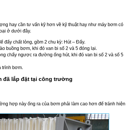
ợng hay cần tư vấn kỹ hơn về kỹ thuật hay như máy bơm có
hoại ở dưới đây.
 đẩy chất lỏng, gồm 2 chu kỳ: Hút – Đẩy.
vào buồng bơm, khi đó van bi số 2 và 5 đóng lại.
lỏng chẩy ngược ra đường ống hút, khi đó van bi số 2 và số 5
á trình bơm.
đã lắp đặt tại công trường
rường hợp này ống ra của bơm phải làm cao hơn để tránh hiện