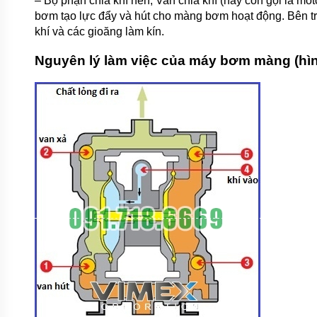
– Bộ phận chia khí nén, Van chia khí (hay còn gọi là mo
bơm tạo lực đẩy và hút cho màng bơm hoạt động. Bên tr
khí và các gioăng làm kín.
Nguyên lý làm việc của máy bơm màng (hì