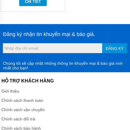
CHI TIẾT
MÀNG
HÓA
CHẤT
BƠM
BÁNH
RĂNG
Đăng ký nhận tin khuyến mại & báo giá.
THỦY
LỰC
ĐĂNG KÝ
BƠM
DẦU
TRUYỀN
Chúng tôi sẽ cập nhật những thông tin khuyến mại & báo giá mới
NHIỆT
nhất cho bạn!
BƠM
HỖ TRỢ KHÁCH HÀNG
CHÌM
NƯỚC
Giới thiệu
THẢI
Chính sách thanh toán
MÁY
KHUẤY
Chính sách vận chuyển
HÓA
CHẤT
Chính sách đổi trả
MÁY
Chính sách bảo hành