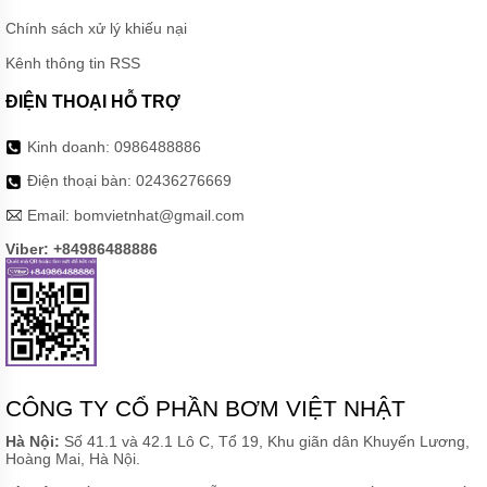
BƠM
NƯỚC
Chính sách xử lý khiếu nại
MÁY
Kênh thông tin RSS
SỤC
KHÍ
ĐIỆN THOẠI HỖ TRỢ
PHỤ
Kinh doanh:
0986488886
KIỆN
BƠM
Điện thoại bàn:
02436276669
MÁY
Email:
bomvietnhat@gmail.com
BƠM
CÔNG
Viber: +84986488886
NGHIỆP
GIỚI
THIỆU
SẢN
PHẨM
MỚI
CÔNG TY CỔ PHẦN BƠM VIỆT NHẬT
LIÊN
HỆ
Hà Nội:
Số 41.1 và 42.1 Lô C, Tổ 19, Khu giãn dân Khuyến Lương,
Hoàng Mai, Hà Nội.