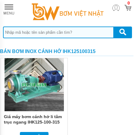
0
TRANG
CHỦ
MÁY
BƠM
HÓA
CHẤT
BƠM
BÁN BƠM INOX CÁNH HỞ IHK125100315
ĐỊNH
LƯỢNG
HÓA
CHẤT
BƠM
HÓA
CHẤT
THÙNG
PHUY
QUẠT
THỔI
Giá máy bơm cánh hở li tâm
KHÍ
trục ngang IHK125-100-315
động cơ 110 kw
MÁY
BƠM