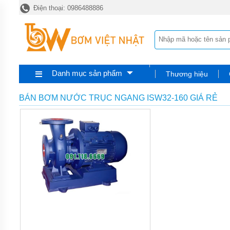
Điện thoại: 0986488886
TRANG
CHỦ
MÁY
BƠM
HÓA
CHẤT
Danh mục sản phẩm
Thương hiệu
BƠM
ĐỊNH
LƯỢNG
BÁN BƠM NƯỚC TRỤC NGANG ISW32-160 GIÁ RẺ
HÓA
CHẤT
BƠM
HÓA
CHẤT
THÙNG
PHUY
QUẠT
THỔI
KHÍ
MÁY
BƠM