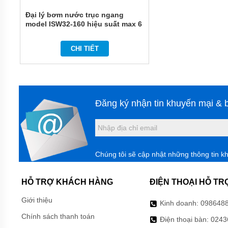
MÀNG
HÓA
Đại lý bơm nước trục ngang
CHẤT
model ISW32-160 hiệu suất max 6
m3/h
BƠM
BÁNH
CHI TIẾT
RĂNG
THỦY
LỰC
BƠM
DẦU
Đăng ký nhận tin khuyến mại & b
TRUYỀN
NHIỆT
BƠM
CHÌM
NƯỚC
Chúng tôi sẽ cập nhật những thông tin k
THẢI
MÁY
HỖ TRỢ KHÁCH HÀNG
ĐIỆN THOẠI HỖ TR
KHUẤY
HÓA
Giới thiệu
CHẤT
Kinh doanh:
098648
Chính sách thanh toán
Điện thoại bàn:
0243
MÁY