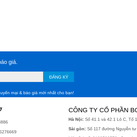
áo giá.
ĐĂNG KÝ
huyến mại & báo giá mới nhất cho bạn!
Ợ
CÔNG TY CỔ PHẦN B
Hà Nội:
Số 41.1 và 42.1 Lô C, Tổ 
8886
Sài gòn:
Số 117 đường Nguyễn tư 
6276669