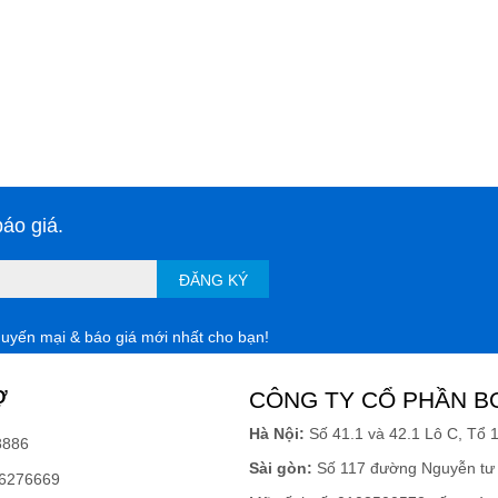
áo giá.
ĐĂNG KÝ
huyến mại & báo giá mới nhất cho bạn!
Ợ
CÔNG TY CỔ PHẦN B
Hà Nội:
Số 41.1 và 42.1 Lô C, Tổ 
8886
Sài gòn:
Số 117 đường Nguyễn tư 
6276669