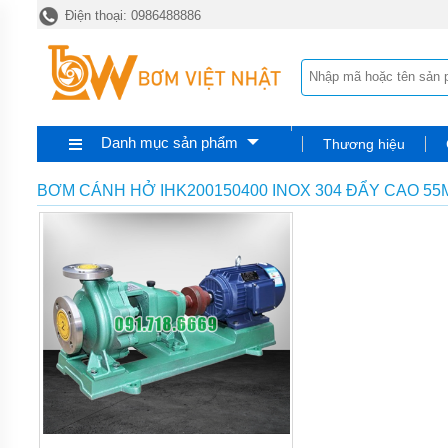
Điện thoại: 0986488886
TRANG
CHỦ
MÁY
BƠM
HÓA
CHẤT
Danh mục sản phẩm
Thương hiệu
BƠM
ĐỊNH
LƯỢNG
BƠM CÁNH HỞ IHK200150400 INOX 304 ĐẨY CAO 55
HÓA
CHẤT
BƠM
HÓA
CHẤT
THÙNG
PHUY
QUẠT
THỔI
KHÍ
MÁY
BƠM