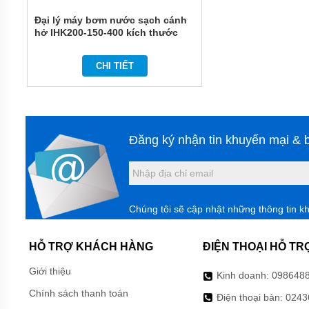
MÀNG
HÓA
Đại lý máy bơm nước sạch cánh
CHẤT
hở IHK200-150-400 kích thước
150mm
BƠM
BÁNH
CHI TIẾT
RĂNG
THỦY
LỰC
BƠM
DẦU
Đăng ký nhận tin khuyến mại & b
TRUYỀN
NHIỆT
BƠM
CHÌM
NƯỚC
Chúng tôi sẽ cập nhật những thông tin k
THẢI
MÁY
HỖ TRỢ KHÁCH HÀNG
ĐIỆN THOẠI HỖ TR
KHUẤY
HÓA
Giới thiệu
CHẤT
Kinh doanh:
098648
Chính sách thanh toán
Điện thoại bàn:
0243
MÁY