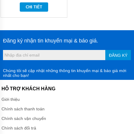
MÀNG
CHI TIẾT
HÓA
CHẤT
BƠM
BÁNH
RĂNG
THỦY
Đăng ký nhận tin khuyến mại & báo giá.
LỰC
BƠM
ĐĂNG KÝ
DẦU
TRUYỀN
NHIỆT
Chúng tôi sẽ cập nhật những thông tin khuyến mại & báo giá mới
nhất cho bạn!
BƠM
CHÌM
HỖ TRỢ KHÁCH HÀNG
NƯỚC
THẢI
Giới thiệu
MÁY
Chính sách thanh toán
KHUẤY
HÓA
Chính sách vận chuyển
CHẤT
Chính sách đổi trả
MÁY