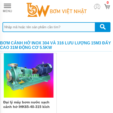
0
TRANG
CHỦ
MÁY
BƠM
HÓA
CHẤT
BƠM
BƠM CÁNH HỞ INOX 304 VÀ 316 LƯU LƯỢNG 15M3 ĐẨY
ĐỊNH
CAO 31M ĐỘNG CƠ 5.5KW
LƯỢNG
HÓA
CHẤT
BƠM
HÓA
CHẤT
THÙNG
PHUY
QUẠT
THỔI
KHÍ
Đại lý máy bơm nước sạch
cánh hở IHK65-40-315 kích
MÁY
thước 40 mm
BƠM