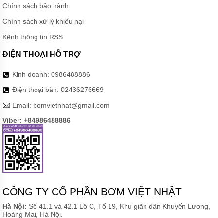
BƠM
Chính sách bảo hành
NƯỚC
Chính sách xử lý khiếu nại
MÁY
SỤC
Kênh thông tin RSS
KHÍ
ĐIỆN THOẠI HỖ TRỢ
PHỤ
KIỆN
Kinh doanh:
0986488886
BƠM
Điện thoại bàn:
02436276669
MÁY
BƠM
Email:
bomvietnhat@gmail.com
CÔNG
NGHIỆP
Viber: +84986488886
GIỚI
THIỆU
SẢN
PHẨM
MỚI
LIÊN
CÔNG TY CỔ PHẦN BƠM VIỆT NHẬT
HỆ
Hà Nội:
Số 41.1 và 42.1 Lô C, Tổ 19, Khu giãn dân Khuyến Lương,
Hoàng Mai, Hà Nội.