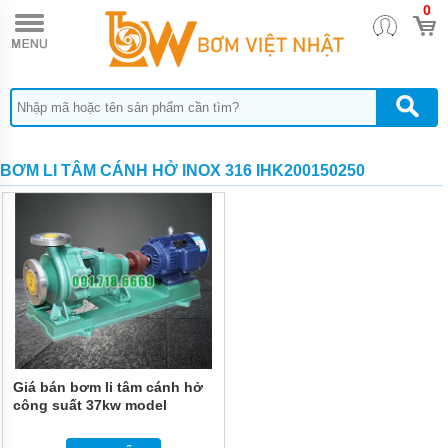
0
TRANG
CHỦ
MÁY
BƠM
HÓA
CHẤT
BƠM
BƠM LI TÂM CÁNH HỞ INOX 316 IHK200150250
ĐỊNH
LƯỢNG
HÓA
CHẤT
BƠM
HÓA
CHẤT
THÙNG
PHUY
QUẠT
THỔI
Giá bán bơm li tâm cánh hở
KHÍ
công suất 37kw model
IHK200-150-250
MÁY
BƠM