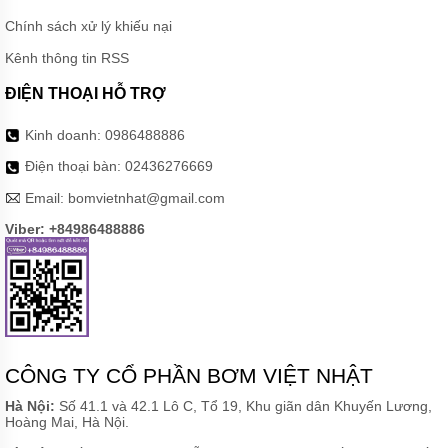
BƠM
NƯỚC
Chính sách xử lý khiếu nại
MÁY
Kênh thông tin RSS
SỤC
KHÍ
ĐIỆN THOẠI HỖ TRỢ
PHỤ
Kinh doanh:
0986488886
KIỆN
BƠM
Điện thoại bàn:
02436276669
MÁY
Email:
bomvietnhat@gmail.com
BƠM
CÔNG
Viber: +84986488886
NGHIỆP
GIỚI
THIỆU
SẢN
PHẨM
MỚI
CÔNG TY CỔ PHẦN BƠM VIỆT NHẬT
LIÊN
HỆ
Hà Nội:
Số 41.1 và 42.1 Lô C, Tổ 19, Khu giãn dân Khuyến Lương,
Hoàng Mai, Hà Nội.