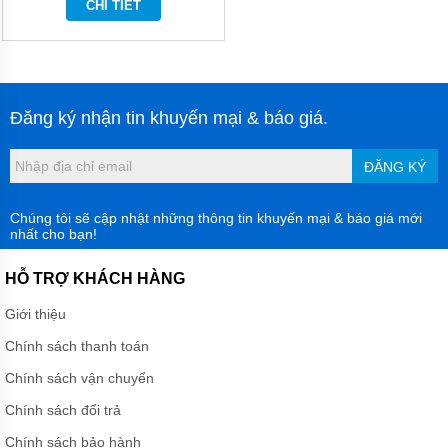
CHI TIẾT
MÀNG
HÓA
CHẤT
BƠM
BÁNH
RĂNG
Đăng ký nhận tin khuyến mại & báo giá.
THỦY
LỰC
ĐĂNG KÝ
BƠM
DẦU
TRUYỀN
Chúng tôi sẽ cập nhật những thông tin khuyến mại & báo giá mới
NHIỆT
nhất cho bạn!
BƠM
HỖ TRỢ KHÁCH HÀNG
CHÌM
NƯỚC
Giới thiệu
THẢI
Chính sách thanh toán
MÁY
KHUẤY
Chính sách vận chuyển
HÓA
CHẤT
Chính sách đổi trả
MÁY
Chính sách bảo hành