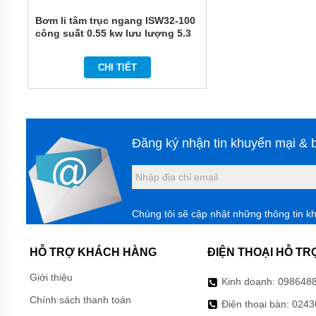
MÀNG
HÓA
Bơm li tâm trục ngang ISW32-100
CHẤT
công suất 0.55 kw lưu lượng 5.3
m3/h
BƠM
BÁNH
CHI TIẾT
RĂNG
THỦY
LỰC
BƠM
DẦU
Đăng ký nhận tin khuyến mại & b
TRUYỀN
NHIỆT
BƠM
CHÌM
NƯỚC
Chúng tôi sẽ cập nhật những thông tin k
THẢI
MÁY
HỖ TRỢ KHÁCH HÀNG
ĐIỆN THOẠI HỖ TR
KHUẤY
HÓA
Giới thiệu
CHẤT
Kinh doanh:
098648
Chính sách thanh toán
Điện thoại bàn:
0243
MÁY