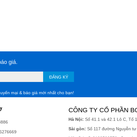
áo giá.
ĐĂNG KÝ
huyến mại & báo giá mới nhất cho bạn!
Ợ
CÔNG TY CỔ PHẦN B
Hà Nội:
Số 41.1 và 42.1 Lô C, Tổ 
8886
Sài gòn:
Số 117 đường Nguyễn tư 
6276669