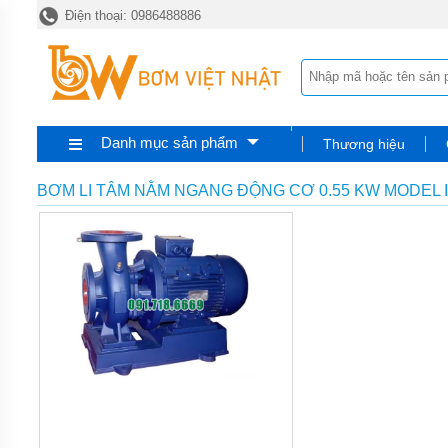
Điện thoại: 0986488886
TRANG
CHỦ
MÁY
BƠM
HÓA
CHẤT
Danh mục sản phẩm
Thương hiệu
BƠM
ĐỊNH
LƯỢNG
BƠM LI TÂM NẰM NGANG ĐỘNG CƠ 0.55 KW MODEL 
HÓA
CHẤT
BƠM
HÓA
CHẤT
THÙNG
PHUY
QUẠT
THỔI
KHÍ
MÁY
BƠM