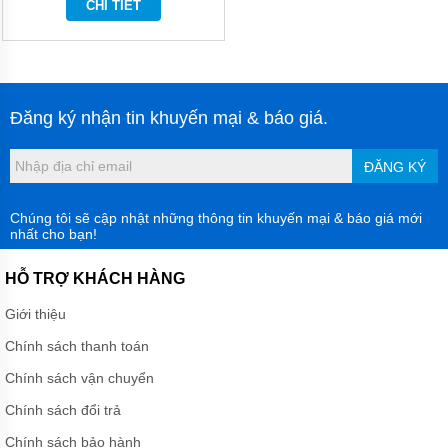
CHI TIẾT
MÀNG
HÓA
CHẤT
BƠM
BÁNH
RĂNG
Đăng ký nhận tin khuyến mại & báo giá.
THỦY
LỰC
ĐĂNG KÝ
BƠM
DẦU
TRUYỀN
Chúng tôi sẽ cập nhật những thông tin khuyến mại & báo giá mới
NHIỆT
nhất cho bạn!
BƠM
HỖ TRỢ KHÁCH HÀNG
CHÌM
NƯỚC
Giới thiệu
THẢI
Chính sách thanh toán
MÁY
KHUẤY
Chính sách vận chuyển
HÓA
CHẤT
Chính sách đổi trả
MÁY
Chính sách bảo hành