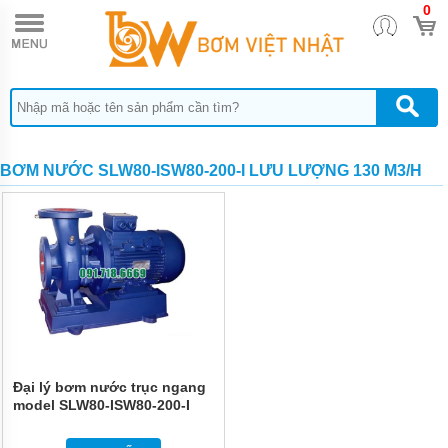
0
TRANG
CHỦ
MÁY
BƠM
HÓA
CHẤT
BƠM
BƠM NƯỚC SLW80-ISW80-200-I LƯU LƯỢNG 130 M3/H
ĐỊNH
LƯỢNG
HÓA
CHẤT
BƠM
HÓA
CHẤT
THÙNG
PHUY
QUẠT
THỔI
Đại lý bơm nước trục ngang
KHÍ
model SLW80-ISW80-200-I
hiệu suất max 130 m3/h
MÁY
BƠM