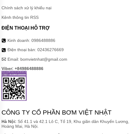
BƠM
NƯỚC
Chính sách xử lý khiếu nại
MÁY
Kênh thông tin RSS
SỤC
KHÍ
ĐIỆN THOẠI HỖ TRỢ
PHỤ
Kinh doanh:
0986488886
KIỆN
BƠM
Điện thoại bàn:
02436276669
MÁY
Email:
bomvietnhat@gmail.com
BƠM
CÔNG
Viber: +84986488886
NGHIỆP
GIỚI
THIỆU
SẢN
PHẨM
MỚI
CÔNG TY CỔ PHẦN BƠM VIỆT NHẬT
LIÊN
HỆ
Hà Nội:
Số 41.1 và 42.1 Lô C, Tổ 19, Khu giãn dân Khuyến Lương,
Hoàng Mai, Hà Nội.