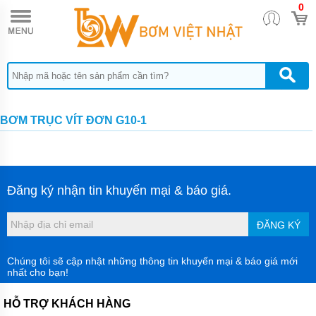
0
TRANG
CHỦ
MÁY
BƠM
HÓA
CHẤT
BƠM
BƠM TRỤC VÍT ĐƠN G10-1
ĐỊNH
LƯỢNG
HÓA
CHẤT
BƠM
Đăng ký nhận tin khuyến mại & báo giá.
HÓA
CHẤT
THÙNG
ĐĂNG KÝ
PHUY
QUẠT
Chúng tôi sẽ cập nhật những thông tin khuyến mại & báo giá mới
THỔI
nhất cho bạn!
KHÍ
MÁY
HỖ TRỢ KHÁCH HÀNG
BƠM