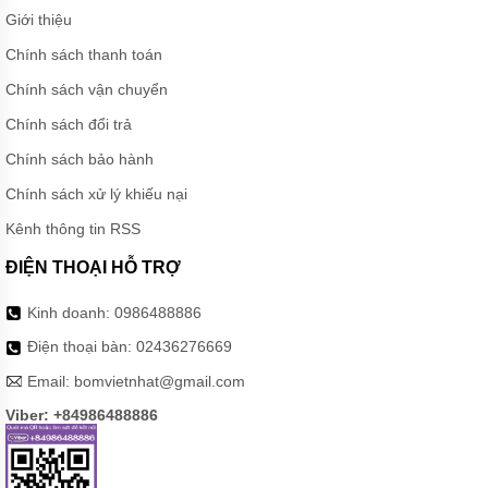
MÀNG
Giới thiệu
HÓA
CHẤT
Chính sách thanh toán
BƠM
Chính sách vận chuyển
BÁNH
RĂNG
Chính sách đổi trả
THỦY
LỰC
Chính sách bảo hành
Chính sách xử lý khiếu nại
BƠM
DẦU
Kênh thông tin RSS
TRUYỀN
NHIỆT
ĐIỆN THOẠI HỖ TRỢ
BƠM
CHÌM
Kinh doanh:
0986488886
NƯỚC
THẢI
Điện thoại bàn:
02436276669
Email:
bomvietnhat@gmail.com
MÁY
KHUẤY
Viber: +84986488886
HÓA
CHẤT
MÁY