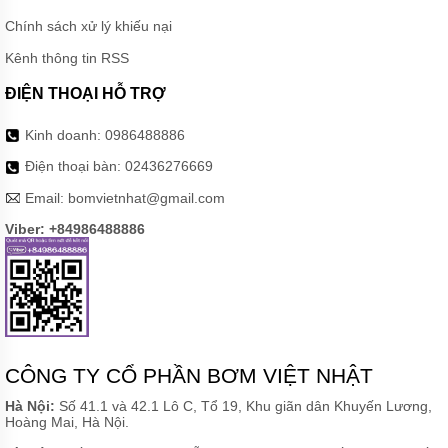
BƠM
NƯỚC
Chính sách xử lý khiếu nại
MÁY
Kênh thông tin RSS
SỤC
KHÍ
ĐIỆN THOẠI HỖ TRỢ
PHỤ
Kinh doanh:
0986488886
KIỆN
BƠM
Điện thoại bàn:
02436276669
MÁY
Email:
bomvietnhat@gmail.com
BƠM
CÔNG
Viber: +84986488886
NGHIỆP
GIỚI
THIỆU
SẢN
PHẨM
MỚI
CÔNG TY CỔ PHẦN BƠM VIỆT NHẬT
LIÊN
HỆ
Hà Nội:
Số 41.1 và 42.1 Lô C, Tổ 19, Khu giãn dân Khuyến Lương,
Hoàng Mai, Hà Nội.