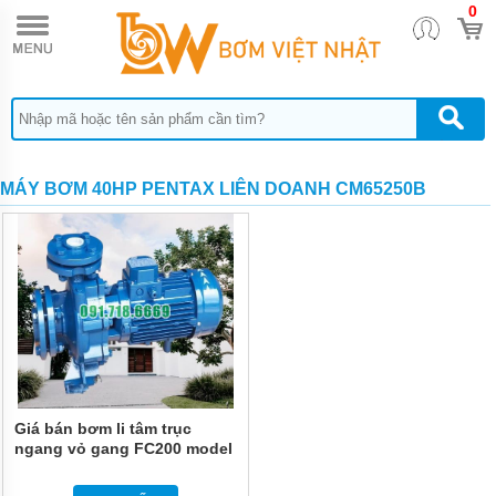
0
TRANG
CHỦ
MÁY
BƠM
HÓA
CHẤT
BƠM
MÁY BƠM 40HP PENTAX LIÊN DOANH CM65250B
ĐỊNH
LƯỢNG
HÓA
CHẤT
BƠM
HÓA
CHẤT
THÙNG
PHUY
QUẠT
THỔI
Giá bán bơm li tâm trục
KHÍ
ngang vỏ gang FC200 model
CM65-250B
MÁY
BƠM