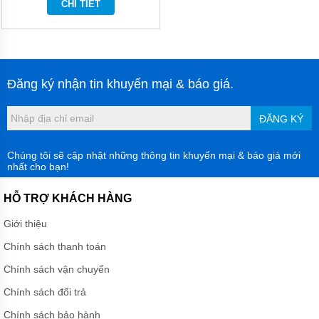
CHI TIẾT
MÀNG
HÓA
CHẤT
BƠM
BÁNH
RĂNG
Đăng ký nhận tin khuyến mại & báo giá.
THỦY
LỰC
ĐĂNG KÝ
BƠM
DẦU
TRUYỀN
Chúng tôi sẽ cập nhật những thông tin khuyến mại & báo giá mới
NHIỆT
nhất cho bạn!
BƠM
HỖ TRỢ KHÁCH HÀNG
CHÌM
NƯỚC
Giới thiệu
THẢI
Chính sách thanh toán
MÁY
KHUẤY
Chính sách vận chuyển
HÓA
CHẤT
Chính sách đổi trả
MÁY
Chính sách bảo hành