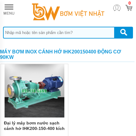
0
TRANG
CHỦ
MÁY
BƠM
HÓA
CHẤT
BƠM
MÁY BƠM INOX CÁNH HỞ IHK200150400 ĐỘNG CƠ
ĐỊNH
90KW
LƯỢNG
HÓA
CHẤT
BƠM
HÓA
CHẤT
THÙNG
PHUY
QUẠT
THỔI
KHÍ
Đại lý máy bơm nước sạch
cánh hở IHK200-150-400 kích
MÁY
thước 150mm
BƠM