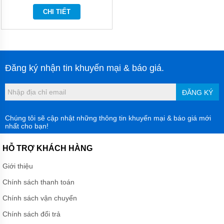
MÀNG
CHI TIẾT
HÓA
CHẤT
BƠM
BÁNH
RĂNG
THỦY
Đăng ký nhận tin khuyến mại & báo giá.
LỰC
BƠM
ĐĂNG KÝ
DẦU
TRUYỀN
NHIỆT
Chúng tôi sẽ cập nhật những thông tin khuyến mại & báo giá mới
nhất cho bạn!
BƠM
CHÌM
HỖ TRỢ KHÁCH HÀNG
NƯỚC
THẢI
Giới thiệu
MÁY
Chính sách thanh toán
KHUẤY
HÓA
Chính sách vận chuyển
CHẤT
Chính sách đổi trả
MÁY