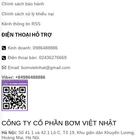
BƠM
Chính sách bảo hành
NƯỚC
Chính sách xử lý khiếu nại
MÁY
SỤC
Kênh thông tin RSS
KHÍ
ĐIỆN THOẠI HỖ TRỢ
PHỤ
KIỆN
Kinh doanh:
0986488886
BƠM
Điện thoại bàn:
02436276669
MÁY
BƠM
Email:
bomvietnhat@gmail.com
CÔNG
NGHIỆP
Viber: +84986488886
GIỚI
THIỆU
SẢN
PHẨM
MỚI
LIÊN
CÔNG TY CỔ PHẦN BƠM VIỆT NHẬT
HỆ
Hà Nội:
Số 41.1 và 42.1 Lô C, Tổ 19, Khu giãn dân Khuyến Lương,
Hoàng Mai, Hà Nội.